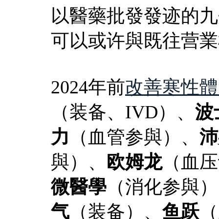
以醫藥批發發迹的九
可以或许與既往营業
2024年前
改善寒性體
（装备、IVD）、
波
力
（血管参與）、
沛
與）、
欧姆龙
（血压
微醫學
（消化参與）
气
（装备）、
鱼跃
（