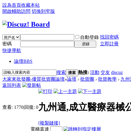
設為首頁
收藏本站
開啟輔助訪問
切換到窄版
找回密碼
自動登錄
密碼
立即註冊
登錄
快捷導航
論壇
BBS
搜索
熱搜:
活動
交友
discuz
搜索
大家來批發團-優質批貨團論壇
»
論壇
›
批貨團
›
批貨教學
›
九州
返回列表
九州通,成立醫療器械
查看:
1770
|
回復:
0
[複製鏈接]
電梯直達