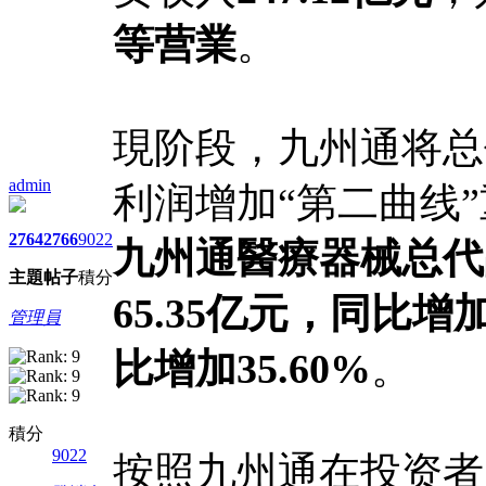
等营業
。
現阶段，九州通将总
admin
利润增加“第二曲线”
2764
2766
9022
九州通醫療
器械总代
主題
帖子
積分
65.35亿元，同比增加
管理員
比增加35.60%
。
積分
9022
按照九州通在投资者