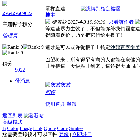
電梯直達
2764
2766
9022
樓主
發表於 2025-4-3 19:00:36
|
只看該作者
主題
帖子
積分
等這些尽力生效了，不但能弥补我們國度
得随着贬价，乃至把它們给更换了!
管理員
這才是可以或许從根子上搞定
沙龍百家樂
巴望将来，所有得罕有病的人都能在康健
積分
儿等待這一天快點儿到来，這还得大师同
9022
發消息
收藏
回復
使用道具
舉報
返回列表
高級模式
B
Color
Image
Link
Quote
Code
Smilies
您需要登錄後才可以回帖
登錄
|
立即註冊