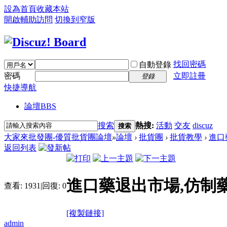
設為首頁
收藏本站
開啟輔助訪問
切換到窄版
找回密碼
自動登錄
密碼
立即註冊
登錄
快捷導航
論壇
BBS
搜索
熱搜:
活動
交友
discuz
搜索
大家來批發團-優質批貨團論壇
»
論壇
›
批貨團
›
批貨教學
›
進口
返回列表
進口藥退出市場,仿制
查看:
1931
|
回復:
0
[複製鏈接]
admin