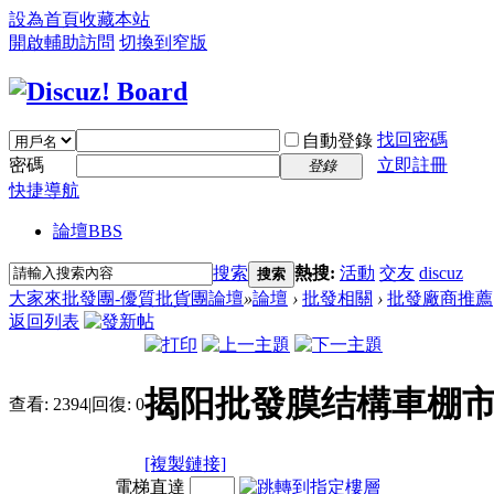
設為首頁
收藏本站
開啟輔助訪問
切換到窄版
找回密碼
自動登錄
密碼
立即註冊
登錄
快捷導航
論壇
BBS
搜索
熱搜:
活動
交友
discuz
搜索
大家來批發團-優質批貨團論壇
»
論壇
›
批發相關
›
批發廠商推薦
返回列表
揭阳批發膜结構車棚
查看:
2394
|
回復:
0
[複製鏈接]
電梯直達