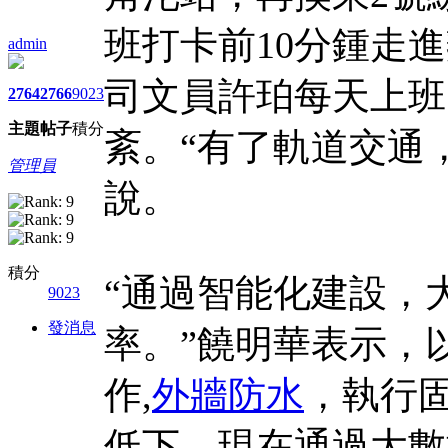
班打卡前10分鍾走
admin
司文員許珀每天上班
2764
2766
9023
主題
帖子
積分
紊。“有了軌道交通
管理員
說。
積分
“通過智能化建設，
9023
發消息
率。”饒明華表示，
作,
外牆防水
，執行
低下。現在通過大數