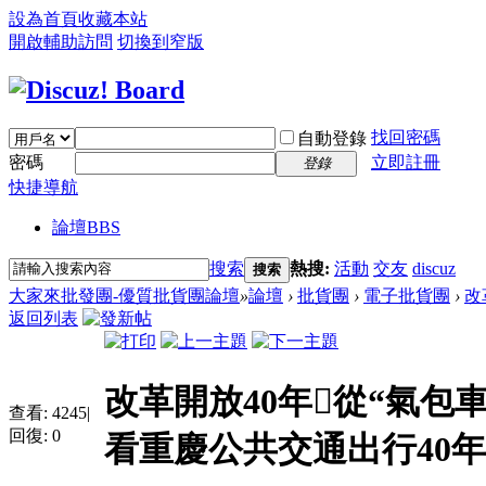
設為首頁
收藏本站
開啟輔助訪問
切換到窄版
找回密碼
自動登錄
密碼
立即註冊
登錄
快捷導航
論壇
BBS
搜索
熱搜:
活動
交友
discuz
搜索
大家來批發團-優質批貨團論壇
»
論壇
›
批貨團
›
電子批貨團
›
改
返回列表
改革開放40年從“氣包
查看:
4245
|
回復:
0
看重慶公共交通出行40年