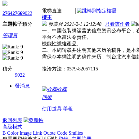
電梯直達
2764
2766
9022
樓主
主題
帖子
積分
發表於 2021-2-1 12:12:48
|
只看該作者
一、中國包装網运营的信息资讯公布平台，
管理員
平台不承當法令责任。
機能性纖維產品
,
二、本網转载并注明其他来历的稿件，是本
需保存本網注明的稿件来历，制
台北汽車借
積分
接洽方法：0579-82057115
9022
發消息
收藏
回復
使用道具
舉報
返回列表
高級模式
B
Color
Image
Link
Quote
Code
Smilies
您需要登錄後才可以回帖
登錄
|
立即註冊