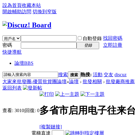
設為首頁
收藏本站
開啟輔助訪問
切換到窄版
找回密碼
自動登錄
密碼
立即註冊
登錄
快捷導航
論壇
BBS
搜索
熱搜:
活動
交友
discuz
搜索
大家來批發團-優質批貨團論壇
»
論壇
›
批發相關
›
批發廠商推薦
返回列表
多省市启用电子往来台
查看:
3010
|
回復:
0
[複製鏈接]
電梯直達