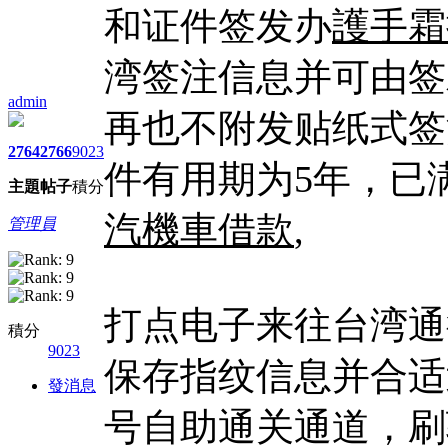
和证件签发办
護手霜
湾签注信息并可由签
admin
再也不附发贴纸式签
2764
2766
9023
件有用期为5年，已满
主題
帖子
積分
汽機車借款
,
管理員
打点电子来往台湾通
積分
9023
保存指纹信息并合适
發消息
号自助通关通道，刷