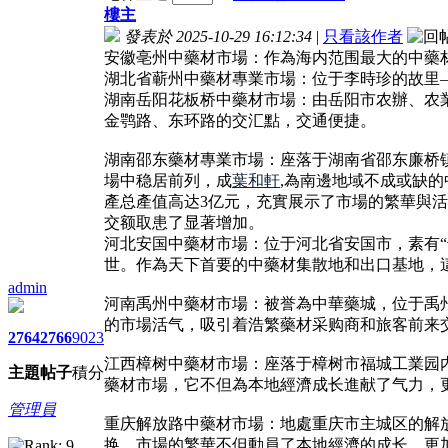
樓主
發表於 2025-10-29 16:12:34
|
只看該作者
安徽亳州中藥材市場：作為海内范围最大的中藥材
湖北省蕲州中藥材專業市場：位于李時珍的故里—
湖南岳阳花板桥中藥材市場：由岳阳市农辦、农業
金鹗路、东环路的交汇點，交通便捷。
湖南邵东藥材專業市場：座落于湖南省邵东廉桥镇
場中稳居前列，成
葉和軒
,為南邊地域不成或缺的
產总產值高达3亿元，充實展示了市場的繁華與活
交额取患了显著增加。
河北安国中藥材市場：位于河北省安国市，素有“
世。作為天下首要的中藥材集散地和出口基地，
admin
河南禹州中藥材市場：被誉為中華藥城，位于禹
的市場活气，吸引着浩繁藥材采购商和旅客前来
2764
2766
9023
江西樟树中藥材市場：座落于樟树市福城工業园
主題
帖子
積分
藥材市場，它不但為本地經濟成长進献了气力，
管理員
重庆解放路中藥材市場：地處重庆市主城区的解
换。市場的繁華不但動員了本地經濟的成长，更