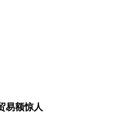
贸易额惊人