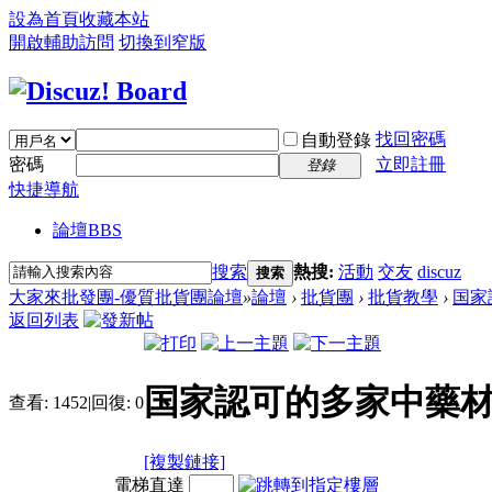
設為首頁
收藏本站
開啟輔助訪問
切換到窄版
找回密碼
自動登錄
密碼
立即註冊
登錄
快捷導航
論壇
BBS
搜索
熱搜:
活動
交友
discuz
搜索
大家來批發團-優質批貨團論壇
»
論壇
›
批貨團
›
批貨教學
›
国家
返回列表
国家認可的多家中藥材
查看:
1452
|
回復:
0
[複製鏈接]
電梯直達