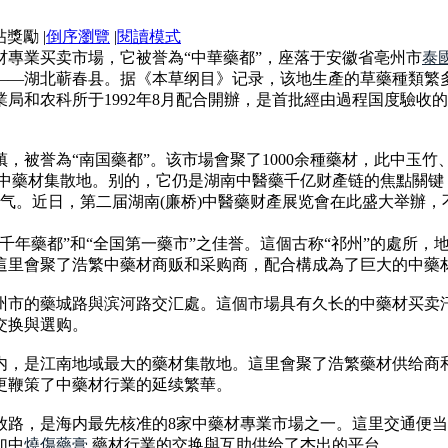
|
倒序瀏覽
|
閱讀模式
專業买卖市場，它被誉為“中華藥都”，座落于安徽省亳州市
泰
—湖北蕲春县。据《本草纲目》记录，该地生產的草藥種類繁多
局和农科所于1992年8月配合開辦，是首批經由過程国度驗收
，被誉為“南国藥都”。该市場會聚了1000余種藥材，此中玉
中藥材集散地。别的，它仍是湖南中醫藥千亿财產链的焦點關键，
气。近日，第二届湖南(廉桥)中醫藥财產展览會在此盛大举辦
千年藥都”和“全国第一藥市”之佳誉。這個古称“祁州”的處所
這里會聚了浩繁中藥材商贩和采购商，配合構成為了巨大的中藥
州市的藥城路與滨河路交汇處。這個市場具有久长的中藥材买卖
交换與選购。
内，是江南地域最大的藥材集散地。這里會聚了浩繁藥材供给商
更鞭策了中藥材行業的延续繁華。
放路，是海内最先核准的8家中藥材專業市場之一。這里交通便
加中
燒傷藥膏
,藥材行業的交换與互助供给了杰出的平台。