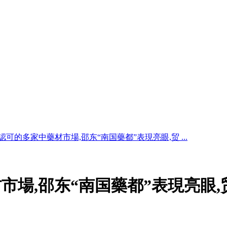
認可的多家中藥材市場,邵东“南国藥都”表現亮眼,贸 ...
市場,邵东“南国藥都”表現亮眼,