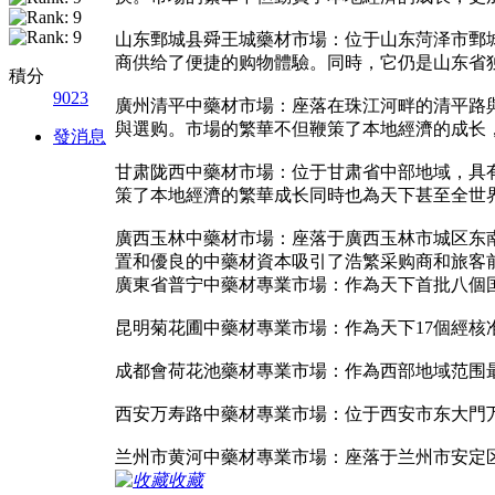
山东鄄城县舜王城藥材市場：位于山东菏泽市鄄
商供给了便捷的购物體驗。同時，它仍是山东省
積分
9023
廣州清平中藥材市場：座落在珠江河畔的清平路
與選购。市場的繁華不但鞭策了本地經濟的成长
發消息
甘肃陇西中藥材市場：位于甘肃省中部地域，具
策了本地經濟的繁華成长同時也為天下甚至全世
廣西玉林中藥材市場：座落于廣西玉林市城区东
置和優良的中藥材資本吸引了浩繁采购商和旅客
廣東省普宁中藥材專業市場：作為天下首批八個
昆明菊花圃中藥材專業市場：作為天下17個經
成都會荷花池藥材專業市場：作為西部地域范围
西安万寿路中藥材專業市場：位于西安市东大門
兰州市黄河中藥材專業市場：座落于兰州市安定
收藏