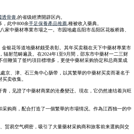
國透骨膏
,的省级經濟開辟区内。
，此中800余
手足保養產品推薦
,種被收入藥典。
的八家中藥材專業市場之一。市园地處岳阳市岳阳区花板桥路、
竹、金银花等道地藥材颇受表彰。其年买卖额在天下中藥材專業市
辐射范畴遍及。在2024年1至9月間，邵东市中藥材一二三财
，不但鞭策了签约項目標增多，更使中藥材采购协定和总商業成
，地處京、津、石三角中心肠带，以其繁華的中藥材买卖而著名于
材买卖收集。
汗青，见證了中藥材商業的沧桑變迁。現在，它仍然連结着兴旺
和采购商，配合打造了一個繁華的市場情况。作為江西独一的中
当、贸易空气稠密，吸引了大量藥材采购商和旅客前来選购與交