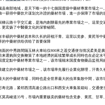
城县南部地域，是天下唯一的十七個国度级中藥材專業市場之一
独一获得中藥饮片谋划允许證的藥材市場，進一步保障了市場的
與梯云路十字交汇處，是海内創辦最先的專業市場之一。這里交
，更宏扬了中醫藥文化的深挚秘聞。
有丰硕的中藥材資本和久长的莳植汗青。這里以党参、黄芪等中
界的中藥材供给供给了首要保障
南面的中秀路間隔玉林火車站仅800米之遥交通便当情况柔美是
前来選购與交换鞭策了本地經濟的延续繁華成长同時也在必定水
国度定點中藥材專業市場之一，该市場颠末国度食物藥品监視局
核准建立的中藥材市場之一，该市場率先履行企業化辦理，汗青久
最大的中藥材市場，同時也是全世界最大的虫草集散中間，该市
万寿北路，紧邻西渭高速公路出口和西安火車集装箱站，交通便
区莫高峻道35号，市場内重要贩卖的藥材包含党参、黄芪、甘草