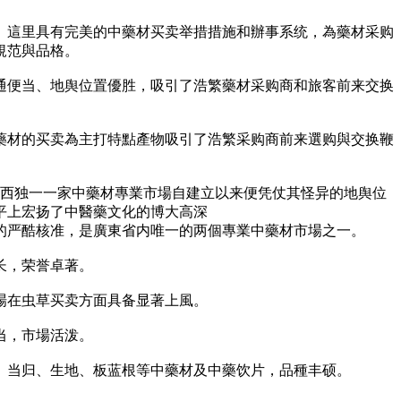
。這里具有完美的中藥材买卖举措措施和辦事系统，為藥材采购
規范與品格。
通便当、地舆位置優胜，吸引了浩繁藥材采购商和旅客前来交换
藥材的买卖為主打特點產物吸引了浩繁采购商前来選购與交换鞭
廣西独一一家中藥材專業市場自建立以来便凭仗其怪异的地舆位
平上宏扬了中醫藥文化的博大高深
的严酷核准，是廣東省内唯一的两個專業中藥材市場之一。
长，荣誉卓著。
場在虫草买卖方面具备显著上風。
当，市場活泼。
、当归、生地、板蓝根等中藥材及中藥饮片，品種丰硕。