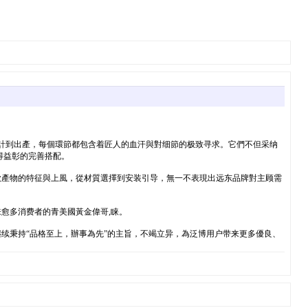
設計到出產，每個環節都包含着匠人的血汗與對细節的极致寻求。它們不但采纳
得益彰的完善搭配。
款產物的特征與上風，從材質選擇到安装引导，無一不表現出远东品牌對主顾需
愈多消费者的青美國黃金偉哥,睐。
续秉持“品格至上，辦事為先”的主旨，不竭立异，為泛博用户带来更多優良、