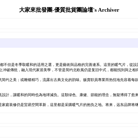
大家來批發團-優質批貨團論壇's Archiver
片都不但是冬季取暖和的适用之選，更是藝術與品格的完善連系。這里的暖气片，從
型上冲破傳统，融入現代家居美學，不管是简约北欧風仍是复旧中式，都能找到與之相
代简约之美；或雕镂精巧，流露出古典文化的韵味。贩賣职員專業而热忱地先容着每
耗設計，讓暖和的同時也為地球減负。這類绿色、康健、節能的理念，無疑博得了愈来
是家庭装修仍是贸易空間革新，這里都是采購暖气片的抱负之地。将来，远东品牌将继