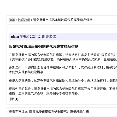
論壇
›
批貨教學
› 阳泉批發市場远东钢制暖气片專業精品供應
admin
發表於 2024-12-18 16:35:35
阳泉批發市場远东钢制暖气片專業精品供應
在阳泉批發市場的远东钢制暖气片專區，治療過敏性鼻炎兆活果實,,每片暖气
了先辈的孩子節日禮物,防腐技能，确保在持久利用中仍然亮光如新，更在造
走進店内，主顾們常常會被那些精彩的样品所吸引，它們或線条流利，彰呈現
求的深入理解與殷勤辦事。
更使人惊喜的是，远东钢制暖气片還踊跃相應環保号令，采纳環保質料，低能
跟着冬日的邻近，阳泉批發市場的远东钢制暖气片專區迎来了贩賣旺季。不管
雅觀、适用的暖气片產物，讓每個冬季都暖和如春。
頁:
[1]
查看完整版本:
阳泉批發市場远东钢制暖气片專業精品供應