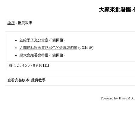
大家來批發團-優質
論壇
› 批貨教學
並給予了充分肯定
(0篇回復)
之間也點綴著質感出色的金屬裝飾條
(0篇回復)
經大會組委會特批
(0篇回復)
頁:
1
2
3
4
5
6
7
8
9
10
[11]
查看完整版本:
批貨教學
Powered by
Discuz! X3