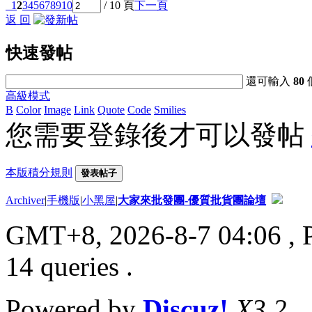
1
2
3
4
5
6
7
8
9
10
/ 10 頁
下一頁
返 回
快速發帖
還可輸入
80
高級模式
B
Color
Image
Link
Quote
Code
Smilies
您需要登錄後才可以發帖
本版積分規則
發表帖子
Archiver
|
手機版
|
小黑屋
|
大家來批發團-優質批貨團論壇
GMT+8, 2026-8-7 04:06
, 
14 queries .
Powered by
Discuz!
X3.2