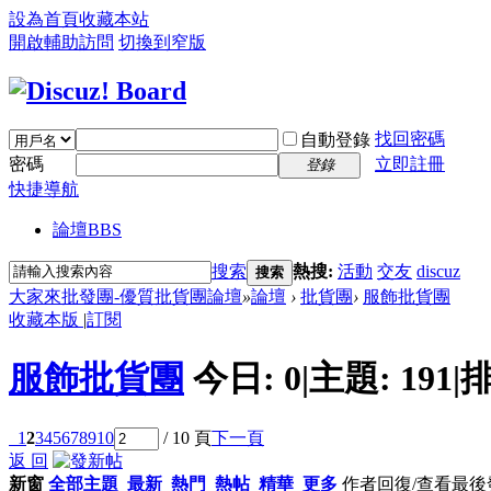
設為首頁
收藏本站
開啟輔助訪問
切換到窄版
找回密碼
自動登錄
密碼
立即註冊
登錄
快捷導航
論壇
BBS
搜索
熱搜:
活動
交友
discuz
搜索
大家來批發團-優質批貨團論壇
»
論壇
›
批貨團
›
服飾批貨團
收藏本版
|
訂閱
服飾批貨團
今日:
0
|
主題:
191
|
排
1
2
3
4
5
6
7
8
9
10
/ 10 頁
下一頁
返 回
新窗
全部主題
最新
熱門
熱帖
精華
更多
作者
回復/查看
最後