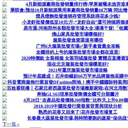
4月新能源廠商批發销量排行榜;苹果被曝未放弃造
乘联會:预估10月新能源乘用車廠商批發销量68万辆 同比增
燈具燈飾批發進销存管理系统得花多少钱?
小龙虾批發價低至10元/斤,“龙虾自由”還可持续两個
易市通:河南郑州各類批發市場大全,满满干貨!「收
佛山家具批發市場哪個好?
服装批發進貨渠道有哪些
广州6大服装批發市場✅新手拿貨最全攻略
全國排的上号的服装批發市場全都在這里!
2020特價款 女装棉服 女装羽绒服批發 實體店直播貨源 .
现在北京服装批發市場哪里好?
2021年重庆服装批發市場攻略
预计年底建成！石井街崛起60万平米品牌服饰采購
抖音電商服饰行業首發DFashion阵地！携手中國國际時装周助
百姓看联播丨石家庄桥西蔬菜批發市場搬新家啦;在河北用数字人
奔驰GLS63現車批發降價全國可分期圖片
4月28日"农產品批發價格200指数"比昨天上升0.09
2018-2019中國批發行業發展背景與現状分析
熟悉的花香又回来了!花卉批發市場复工
长春最大蔬菜批發市場,與時間赛跑的蔬菜“保供战
下一頁 »