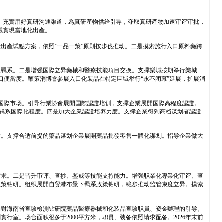
换。充實用好真研沟通渠道，為真研產物供给引导，夺取真研產物加速审评审批，
藥械實現當地化出產。
出產试點方案，依照“一品一策”原則按步伐推动。二是摸索施行入口原料藥跨
後羁系。二是增强国際立异藥械和醫療技能項目交换。支撑樂城按期举行樂城
晋升入口便當度。鞭策消博會参展入口化装品在特定區域举行“永不闭幕”延展，扩展消
始国際市场。引导行業协會展開国際認證培训，支撑企業展開国際高程度認證。
品羁系国際化程度。四是加大企業認證培养力度。支撑企業得到高档谋划者認證
输。支撑合适前提的藥品谋划企業展開藥品批發零售一體化谋划。指导企業做大
。
需求。二是晋升审评、查抄、鉴戒等技能支持能力。增强职業化專業化审评、查
政策钻研。组织展開自贸港布景下羁系政策钻研，稳步推动监管束度立异。摸索
局對海南省查驗檢測钻研院藥品醫療器械和化装品查驗职員、资金辦理的引导。
行室。场合面积很多于2000平方米，职員、装备依照请求配备。2026年末前