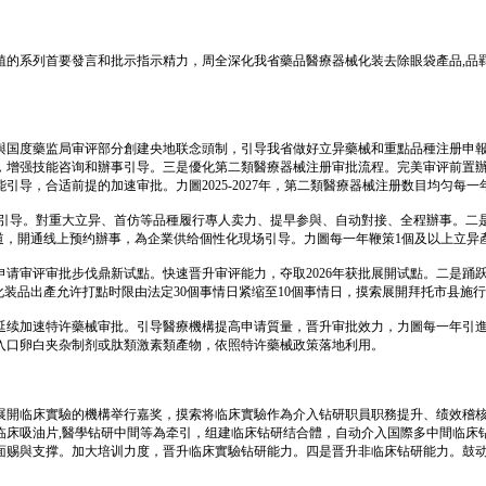
植的系列首要發言和批示指示精力，周全深化我省藥品醫療器械化装去除眼袋產品,品
與国度藥监局审评部分創建央地联念頭制，引导我省做好立异藥械和重點品種注册申
，增强技能咨询和辦事引导。三是優化第二類醫療器械注册审批流程。完美审评前置
，合适前提的加速审批。力圖2025-2027年，第二類醫療器械注册数目均匀每一年
發引导。對重大立异、首仿等品種履行專人卖力、提早参與、自动對接、全程辦事。二
道，開通线上预约辦事，為企業供给個性化現场引导。力圖每一年鞭策1個及以上立异產
请审评审批步伐鼎新试點。快速晋升审评能力，夺取2026年获批展開试點。二是踊
化装品出產允许打點时限由法定30個事情日紧缩至10個事情日，摸索展開拜托市县施
延续加速特许藥械审批。引导醫療機構提高申请質量，晋升审批效力，力圖每一年引進
入口卵白夹杂制剂或肽類激素類產物，依照特许藥械政策落地利用。
開临床實驗的機構举行嘉奖，摸索将临床實驗作為介入钻研职員职務提升、绩效稽核的
临床吸油片,醫學钻研中間等為牵引，组建临床钻研结合體，自动介入国際多中間临床
面赐與支撑。加大培训力度，晋升临床實驗钻研能力。四是晋升非临床钻研能力。鼓