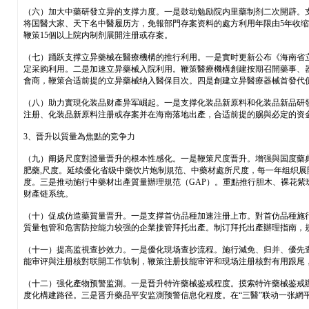
（六）加大中藥研發立异的支撑力度。一是鼓动勉励院内里藥制剂二次開辟。
将国醫大家、天下名中醫履历方，免報部門存案资料的處方利用年限由5年收缩
鞭策15個以上院内制剂展開注册或存案。
（七）踊跃支撑立异藥械在醫療機構的推行利用。一是實时更新公布《海南省
定采购利用。二是加速立异藥械入院利用。鞭策醫療機構創建按期召開藥事、
會商，鞭策合适前提的立异藥械纳入醫保目次。四是創建立异醫療器械首發代
（八）助力實現化装品财產异军崛起。一是支撑化装品新原料和化装品新品研
注册、化装品新原料注册或存案并在海南落地出產，合适前提的赐與必定的资
3、晋升以質量為焦點的竞争力
（九）阐扬尺度對證量晋升的根本性感化。一是鞭策尺度晋升。增强與国度藥
肥藥,尺度。延续優化省级中藥饮片炮制規范、中藥材處所尺度，每一年组织展
度。三是推动施行中藥材出產質量辦理規范（GAP）。重點推行胆木、裸花紫
财產链系统。
（十）促成仿造藥質量晋升。一是支撑首仿品種加速注册上市。對首仿品種施
質量包管和危害防控能力较强的企業接管拜托出產。制订拜托出產辦理指南，
（十一）提高监視查抄效力。一是優化現场查抄流程。施行減免、归并、優先查
能审评與注册核對联開工作轨制，鞭策注册技能审评和現场注册核對有用跟尾
（十二）强化產物预警监測。一是晋升特许藥械鉴戒程度。摸索特许藥械鉴戒
度化構建路径。三是晋升藥品平安监測预警信息化程度。在“三醫”联动一张網