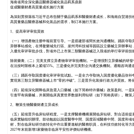
海南省周全深化藥品醫療器械化装品羁系鼎新
促成醫藥财產高質量成长施行方案
為深刻贯彻落练习近平总布告關于藥品羁系和醫藥财產成长，和海南自贸港扶
高質量藥品醫療器械和化装品的需求，制订本施行方案。
1、提高审评审批質效
（一）增强產物注册申報前置引导。一是搭建部省間长效沟通機制。踊跃夺取
异辦事站感化，在博鳌樂城先行區、崖州湾科技城等园區設立藥械立异辦事站
入優先审评审批步伐，對省外已上市第二類醫療器械迁入我省的举行审评前技能引导
除斑藥膏,（二）完美支撑立异產物审评审批機制。一是增强對立异藥械的研
在法按时限根本上紧缩55%。三是優化并完美對企沟通交换機制。通顺咨询通
（三）踊跃夺取国度優化审评审批试點。一是全力夺取纳入国度優化藥品弥补申
實現第三類立异醫療器械上市“零的冲破”。三是晋升化装操行政允许質效。将
（四）延续深化開释临床急需入口藥械（如下简称特许藥械）政策盈利。一是
引進罕有病藥械，并展開临床真實世界数据利用钻研（如下简称真研）。鞭策
2、鞭策生物醫藥财產立异成长
（五）延续晋升临床钻研程度。一是支撑醫療機構展開临床钻研。對合适前提展
临床實驗组织辦理。鼓动勉励以国度醫學中間、国度區域醫療中間、国度和省
材，對在临床钻研功效转化中作出重要進献的醫務职員，在科技功效转化等方
2027年末前新增1家藥物非临床平安性评價钻研機構。