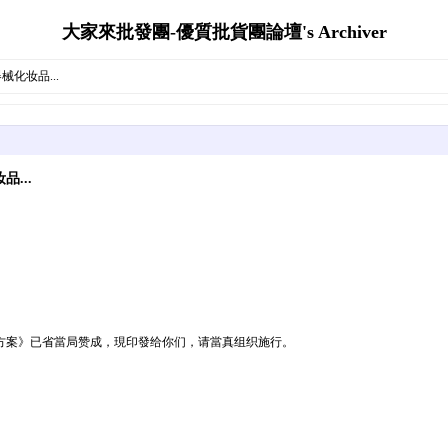
大家來批發團-優質批貨團論壇's Archiver
化妆品...
...
方案》已省當局赞成，現印發给你们，请當真组织施行。