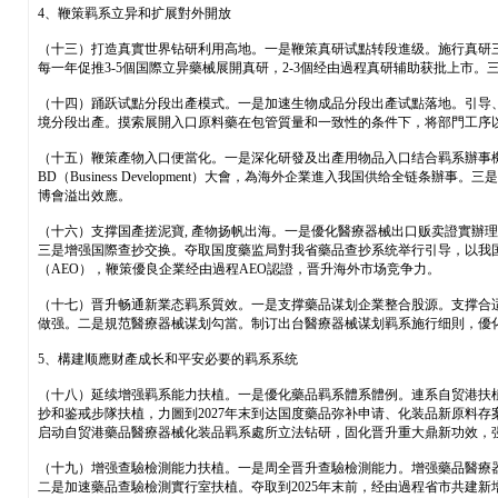
4、鞭策羁系立异和扩展對外開放
（十三）打造真實世界钻研利用高地。一是鞭策真研试點转段進级。施行真研三年
每一年促推3-5個国際立异藥械展開真研，2-3個经由過程真研辅助获批上市
（十四）踊跃试點分段出產模式。一是加速生物成品分段出產试點落地。引导
境分段出產。摸索展開入口原料藥在包管質量和一致性的条件下，将部門工序
（十五）鞭策產物入口便當化。一是深化研發及出產用物品入口结合羁系辦事
BD（Business Development）大會，為海外企業進入我国供给
博會溢出效應。
（十六）支撑国產搓泥寶, 產物扬帆出海。一是優化醫療器械出口贩卖證實辦
三是增强国際查抄交换。夺取国度藥监局對我省藥品查抄系统举行引导，以我国
（AEO），鞭策優良企業经由過程AEO認證，晋升海外市场竞争力。
（十七）晋升畅通新業态羁系質效。一是支撑藥品谋划企業整合股源。支撑合
做强。二是規范醫療器械谋划勾當。制订出台醫療器械谋划羁系施行细則，優
5、構建顺應财產成长和平安必要的羁系系统
（十八）延续增强羁系能力扶植。一是優化藥品羁系體系體例。連系自贸港扶
抄和鉴戒步隊扶植，力圖到2027年末到达国度藥品弥补申请、化装品新原料
启动自贸港藥品醫療器械化装品羁系處所立法钻研，固化晋升重大鼎新功效，
（十九）增强查驗檢測能力扶植。一是周全晋升查驗檢測能力。增强藥品醫療
二是加速藥品查驗檢測實行室扶植。夺取到2025年末前，经由過程省市共建新增