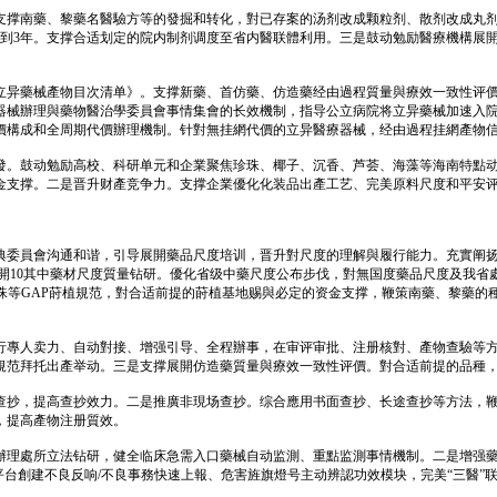
支撑南藥、黎藥名醫驗方等的發掘和转化，對已存案的汤剂改成颗粒剂、散剂改成丸
到3年。支撑合适划定的院内制剂调度至省内醫联體利用。三是鼓动勉励醫療機構展開
立异藥械產物目次清单》。支撑新藥、首仿藥、仿造藥经由過程質量與療效一致性评
器械辦理與藥物醫治學委員會事情集會的长效機制，指导公立病院将立异藥械加速入
價構成和全周期代價辦理機制。针對無挂網代價的立异醫療器械，经由過程挂網產物
發。鼓动勉励高校、科研单元和企業聚焦珍珠、椰子、沉香、芦荟、海藻等海南特點
金支撑。二是晋升财產竞争力。支撑企業優化化装品出產工艺、完美原料尺度和平安
典委員會沟通和谐，引导展開藥品尺度培训，晋升對尺度的理解與履行能力。充實阐
開10其中藥材尺度質量钻研。優化省级中藥尺度公布步伐，對無国度藥品尺度及我省
珠等GAP莳植規范，對合适前提的莳植基地赐與必定的资金支撑，鞭策南藥、黎藥的
行專人卖力、自动對接、增强引导、全程辦事，在审评审批、注册核對、產物查驗等
規范拜托出產举动。三是支撑展開仿造藥質量與療效一致性评價。對合适前提的品種
抄，提高查抄效力。二是推廣非現场查抄。综合應用书面查抄、长途查抄等方法，鞭
，提高產物注册質效。
辦理處所立法钻研，健全临床急需入口藥械自动监測、重點监測事情機制。二是增强
平台創建不良反响/不良事務快速上報、危害旌旗燈号主动辨認功效模块，完美“三醫”