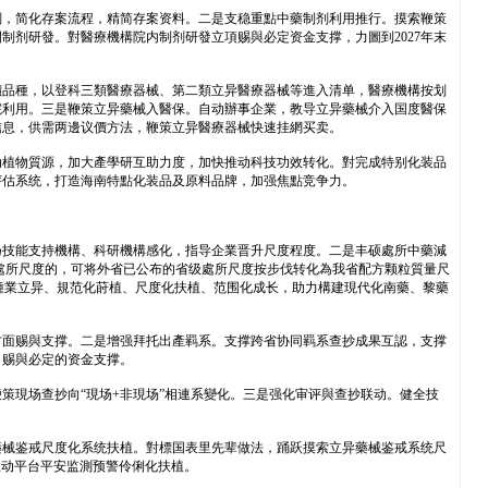
剂，简化存案流程，精简存案资料。二是支稳重點中藥制剂利用推行。摸索鞭策
制剂研發。對醫療機構院内制剂研發立項赐與必定资金支撑，力圖到2027年末
價品種，以登科三類醫療器械、第二類立异醫療器械等進入清单，醫療機構按划
院利用。三是鞭策立异藥械入醫保。自动辦事企業，教导立异藥械介入国度醫保
信息，供需两邊议價方法，鞭策立异醫療器械快速挂網买卖。
动植物質源，加大產學研互助力度，加快推动科技功效转化。對完成特别化装品
评估系统，打造海南特點化装品及原料品牌，加强焦點竞争力。
扬技能支持機構、科研機構感化，指导企業晋升尺度程度。二是丰硕處所中藥減
處所尺度的，可将外省已公布的省级處所尺度按步伐转化為我省配方颗粒質量尺
種業立异、規范化莳植、尺度化扶植、范围化成长，助力構建現代化南藥、黎藥
方面赐與支撑。二是增强拜托出產羁系。支撑跨省协同羁系查抄成果互認，支撑
，赐與必定的资金支撑。
策現场查抄向“現场+非現场”相連系變化。三是强化审评與查抄联动。健全技
藥械鉴戒尺度化系统扶植。對標国表里先辈做法，踊跃摸索立异藥械鉴戒系统尺
联动平台平安监測预警伶俐化扶植。