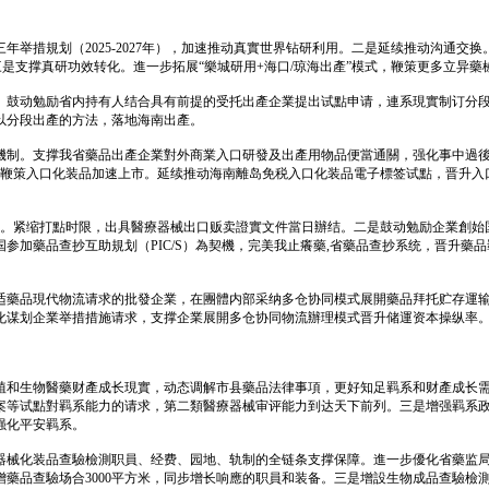
举措規划（2025-2027年），加速推动真實世界钻研利用。二是延续推动沟通交
。三是支撑真研功效转化。進一步拓展“樂城研用+海口/琼海出產”模式，鞭策更多立异
、鼓动勉励省内持有人结合具有前提的受托出產企業提出试點申请，連系現實制订分段
以分段出產的方法，落地海南出產。
機制。支撑我省藥品出產企業對外商業入口研發及出產用物品便當通關，强化事中過
全链条辦事。三是鞭策入口化装品加速上市。延续推动海南離岛免税入口化装品電子標签试點，
理。紧缩打點时限，出具醫療器械出口贩卖證實文件當日辦结。二是鼓动勉励企業創
参加藥品查抄互助規划（PIC/S）為契機，完美我止癢藥,省藥品查抄系统，晋升藥
适藥品現代物流请求的批發企業，在團體内部采纳多仓协同模式展開藥品拜托贮存運
化谋划企業举措措施请求，支撑企業展開多仓协同物流辦理模式晋升储運资本操纵率
植和生物醫藥财產成长現實，动态调解市县藥品法律事項，更好知足羁系和财產成长
存案等试點對羁系能力的请求，第二類醫療器械审评能力到达天下前列。三是增强羁系
强化平安羁系。
器械化装品查驗檢測职員、经费、园地、轨制的全链条支撑保障。進一步優化省藥监
藥品查驗场合3000平方米，同步增长响應的职員和装备。三是增設生物成品查驗檢測實