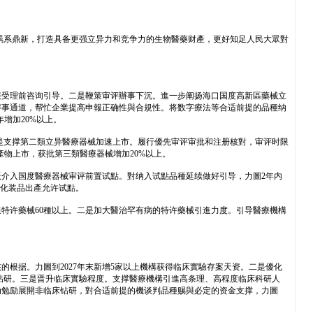
羁系鼎新，打造具备更强立异力和竞争力的生物醫藥财產，更好知足人民大眾對
報受理前咨询引导。二是鞭策审评辦事下沉。進一步阐扬海口国度高新區藥械立
辦事通道，帮忙企業提高申報正确性與合規性。将数字療法等合适前提的品種纳
增加20%以上。
是支撑第二類立异醫療器械加速上市。履行優先审评审批和注册核對，审评时限
物上市，获批第三類醫療器械增加20%以上。
跃介入国度醫療器械审评前置试點。對纳入试點品種延续做好引导，力圖2年内
行化装品出產允许试點。
特许藥械60種以上。二是加大醫治罕有病的特许藥械引進力度。引导醫療機構
根据。力圖到2027年末新增5家以上機構获得临床實驗存案天资。二是優化
钻研。三是晋升临床實驗程度。支撑醫療機構引進高条理、高程度临床科研人
动勉励展開非临床钻研，對合适前提的機谈判品種赐與必定的资金支撑，力圖